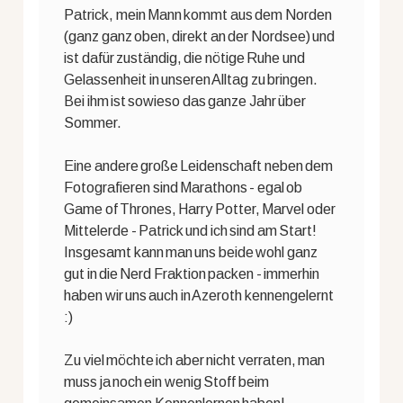
Patrick, mein Mann kommt aus dem Norden
(ganz ganz oben, direkt an der Nordsee) und
ist dafür zuständig, die nötige Ruhe und
Gelassenheit in unseren Alltag zu bringen.
Bei ihm ist sowieso das ganze Jahr über
Sommer.
Eine andere große Leidenschaft neben dem
Fotografieren sind Marathons - egal ob
Game of Thrones, Harry Potter, Marvel oder
Mittelerde - Patrick und ich sind am Start!
Insgesamt kann man uns beide wohl ganz
gut in die Nerd Fraktion packen - immerhin
haben wir uns auch in Azeroth kennengelernt
:)
Zu viel möchte ich aber nicht verraten, man
muss ja noch ein wenig Stoff beim