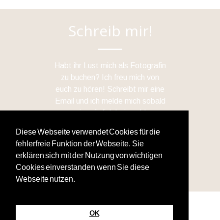
Schreib mir!
Habt ihr Lust mich als Fotografin
zu buchen? Ich freu mich von
euch zu hören! Schreibt mir eine
Email und ich melde mich sobald
wie möglich bei euch!
Diese Webseite verwendet Cookies für die
fehlerfreie Funktion der Webseite. Sie
erklären sich mit der Nutzung von wichtigen
photography@stefanie-fink.de
Cookies einverstanden wenn Sie diese
Webseite nutzen.
Impressum
OK