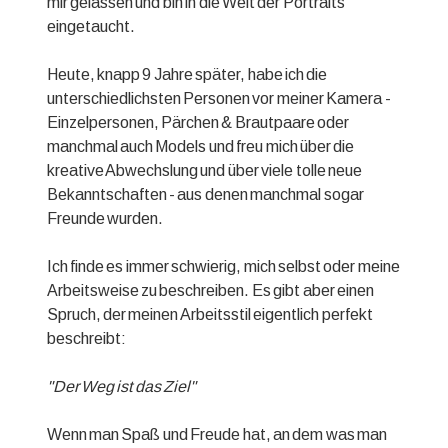
mir gelassen und bin in die Welt der Portraits
eingetaucht.
Heute, knapp 9 Jahre später, habe ich die
unterschiedlichsten Personen vor meiner Kamera -
Einzelpersonen, Pärchen & Brautpaare oder
manchmal auch Models und freu mich über die
kreative Abwechslung und über viele tolle neue
Bekanntschaften - aus denen manchmal sogar
Freunde wurden.
Ich finde es immer schwierig, mich selbst oder meine
Arbeitsweise zu beschreiben. Es gibt aber einen
Spruch, der meinen Arbeitsstil eigentlich perfekt
beschreibt:
"Der Weg ist das Ziel"
Wenn man Spaß und Freude hat, an dem was man