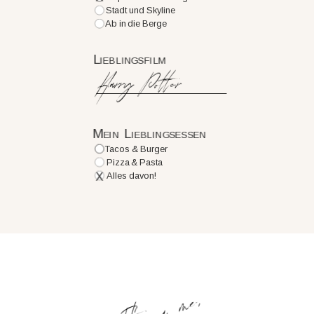
Stadt und Skyline
Ab in die Berge
Lieblingsfilm
Harry Potter
Mein Lieblingsessen
Tacos & Burger
Pizza & Pasta
X
Alles davon!
It's a me,