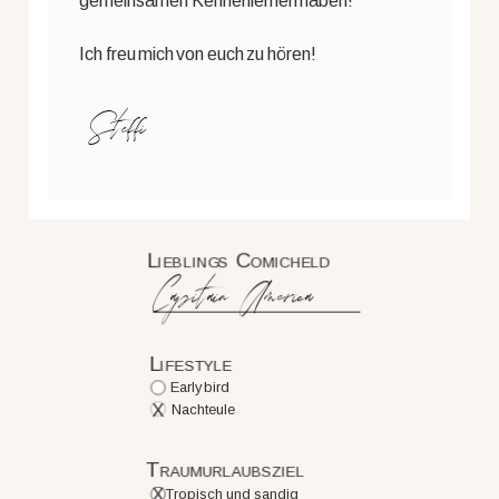
gemeinsamen Kennenlernen haben!
Ich freu mich von euch zu hören!
Steffi
Lieblings Comicheld
Capitain America
Lifestyle
Early bird
X
Nachteule
Traumurlaubsziel
X
Tropisch und sandig