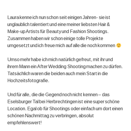
Laura kenne ich nun schon seit einigen Jahren- sie ist
unglaublich talentiert und eine meiner liebsten Hair &
Make-up Artists für Beauty und Fashion Shootings.
Zusammen haben wir schon einige tolle Projekte
umgesetzt und ich freue mich auf alle die noch kommen
Umso mehr habe ich mich natürlich gefreut, mit ihr und
ihrem Mann ein After Wedding Shooting machen zu dürfen.
Tatsächlich waren die beiden auch mein Start in die
Hochzeitsfotografie.
Und für alle, die die Gegend noch nicht kennen – das
Eselsburger Tal bei Herbrechtingen ist eine super schöne
Location. Egal ob für Shootings oder einfach um dort einen
schönen Nachmittag zu verbringen, absolut
empfehlenswert!