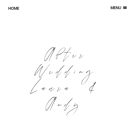
MENU
HOME
After
Wedding
Laura &
Andy